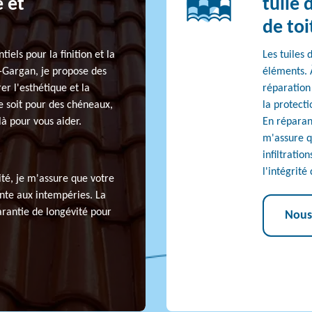
 et
tuile 
de toi
iels pour la finition et la
Les tuiles 
ry-Gargan, je propose des
éléments. 
er l'esthétique et la
réparation
ce soit pour des chéneaux,
la protecti
là pour vous aider.
En réparan
m'assure qu
infiltratio
l'intégrité
ité, je m'assure que votre
tante aux intempéries. La
arantie de longévité pour
Nous