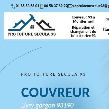
01 85 53 58 01
06 58 37 89 99
y.seculacouvreur93@
Couvreur 93 à
d
Montfermeil
Réparation et
Eta
changement de
tuile de rive 93
PRO TOITURE SECULA 93
Couvreur
Livry gargan 93190