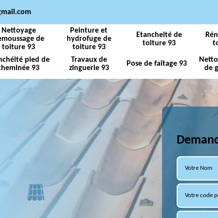
gmail.com
Nettoyage
Peinture et
Etancheité de
Rén
emoussage de
hydrofuge de
toiture 93
t
toiture 93
toiture 93
nchéité pied de
Travaux de
Netto
Pose de faîtage 93
cheminée 93
zinguerie 93
de g
Demande