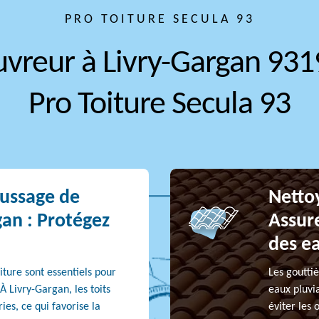
PRO TOITURE SECULA 93
vreur à Livry-Gargan 931
Pro Toiture Secula 93
ussage de
Nettoy
gan : Protégez
Assur
des e
ture sont essentiels pour
Les gouttiè
 À Livry-Gargan, les toits
eaux pluvi
es, ce qui favorise la
éviter les