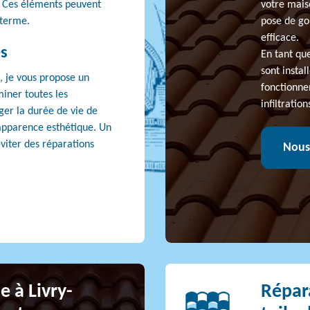
. Ces éléments peuvent
votre mais
 terme.
pose de go
efficace.
s
En tant qu
sont insta
, je vous propose un
fonctionne
iner toutes les
infiltratio
er la durée de vie de
 apparence esthétique. Un
éviter des réparations
Nous
e à Livry-
Répar