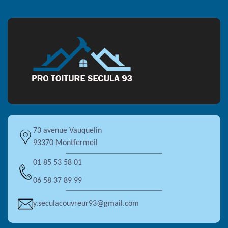
73 avenue Vauquelin
93370 Montfermeil
01 85 53 58 01
06 58 37 89 99
y.seculacouvreur93@gmail.com